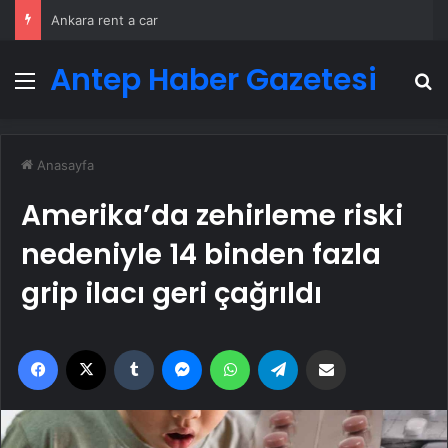
Ankara rent a car
Antep Haber Gazetesi
Menü
A
Anasayfa
Amerika’da zehirleme riski
nedeniyle 14 binden fazla
grip ilacı geri çağrıldı
Facebook
X
Tumblr
Messenger
WhatsApp
Telegram
Email'den paylaş