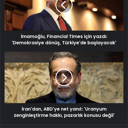
yazdı:
'Demokrasiye
dönüş,
Türkiye'de
başlayacak'
İmamoğlu, Financial Times için yazdı:
'Demokrasiye dönüş, Türkiye'de başlayacak'
İran'dan,
ABD'ye
net
yanıt:
'Uranyum
zenginleştirme
hakkı,
pazarlık
konusu
İran'dan, ABD'ye net yanıt: 'Uranyum
değil'
zenginleştirme hakkı, pazarlık konusu değil'