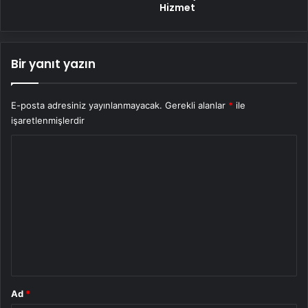
Hizmet
Bir yanıt yazın
E-posta adresiniz yayınlanmayacak.
Gerekli alanlar
*
ile
işaretlenmişlerdir
Y
o
r
u
m
*
Ad
*