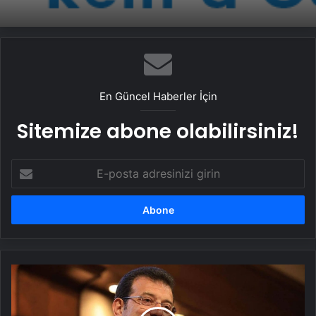
En Güncel Haberler İçin
Sitemize abone olabilirsiniz!
E-
posta
adresinizi
girin
İmamoğlu,
Financial
Times
için