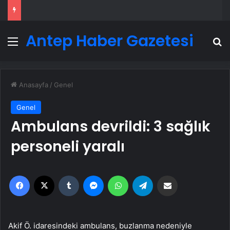
Antep Haber Gazetesi
Menü
A
Anasayfa
/
Genel
Genel
Ambulans devrildi: 3 sağlık
personeli yaralı
Facebook
X
Tumblr
Messenger
WhatsApp
Telegram
Email'den paylaş
Akif Ö. idaresindeki ambulans, buzlanma nedeniyle