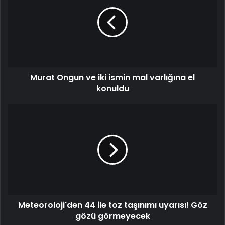
ve
iki
ismin
mal
varlığına
el
konuldu
Murat Ongun ve iki ismin mal varlığına el
konuldu
Meteoroloji'den
44
ile
toz
taşınımı
uyarısı!
Göz
gözü
görmeyecek
Meteoroloji'den 44 ile toz taşınımı uyarısı! Göz
gözü görmeyecek