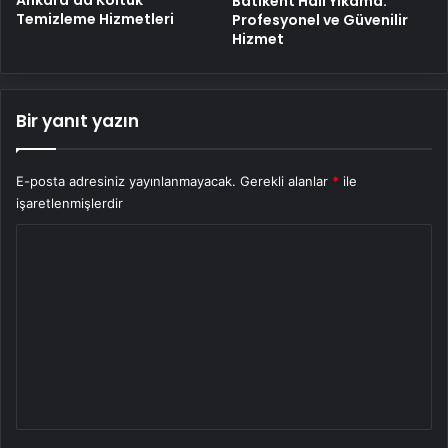
Batıkent Halı Yıkama:
Temizleme Hizmetleri
Profesyonel ve Güvenilir
Hizmet
Bir yanıt yazın
E-posta adresiniz yayınlanmayacak.
Gerekli alanlar
*
ile
işaretlenmişlerdir
Y
o
r
u
m
*