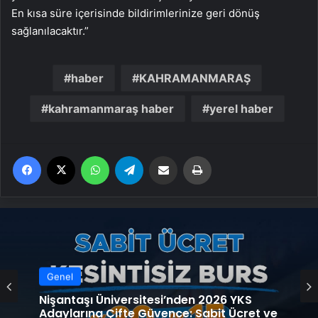
En kısa süre içerisinde bildirimlerinize geri dönüş
sağlanılacaktır.”
haber
KAHRAMANMARAŞ
kahramanmaraş haber
yerel haber
Facebook
X
WhatsApp
Telegram
Email'den paylaş
Yaz
Genel
Genel