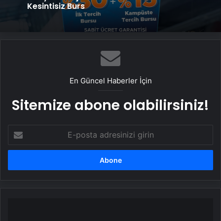
Nişantaşı Üniversitesi’nden 2026 YKS
Adaylarına Çifte Güvence: Sabit Ücret ve
Kesintisiz Burs
Ankara rent a car
En Güncel Haberler İçin
Sitemize abone olabilirsiniz!
E-
posta
adresinizi
girin
Murat
Ongun