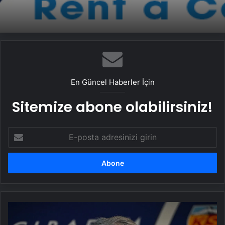
Ankara rent a car
En Güncel Haberler İçin
Sitemize abone olabilirsiniz!
E-
posta
adresinizi
girin
Son
dakika