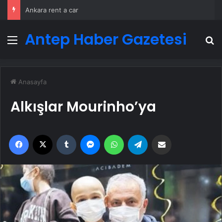
Ankara rent a car
Antep Haber Gazetesi
Menü
A
Anasayfa
Alkışlar Mourinho’ya
Facebook
X
Tumblr
Messenger
WhatsApp
Telegram
Email'den paylaş