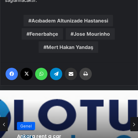
sağlanılacaktır.”
Acıbadem Altunizade Hastanesi
Fenerbahçe
Jose Mourinho
Mert Hakan Yandaş
Facebook
X
WhatsApp
Telegram
Email'den paylaş
Yaz
Genel
Ankara rent a car
Genel