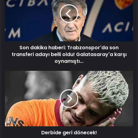
haberi:
Trabzonspor'da
son
transferi
adayı
belli
oldu!
Son dakika haberi: Trabzonspor'da son
Galatasaray'a
karşı
transferi adayı belli oldu! Galatasaray'a karşı
oynamıştı...
oynamıştı...
Derbide
geri
dönecek!
Derbide geri dönecek!