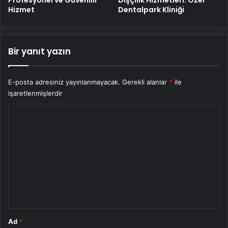
Hizmet
Dentalpark Kliniği
Bir yanıt yazın
E-posta adresiniz yayınlanmayacak.
Gerekli alanlar
*
ile
işaretlenmişlerdir
Y
o
r
u
m
*
Ad
*