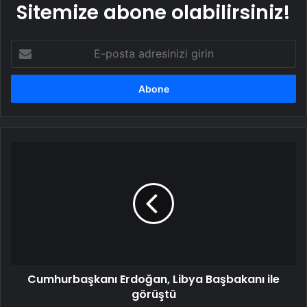
Sitemize abone olabilirsiniz!
E-
posta
adresinizi
girin
Cumhurbaşkanı
Erdoğan,
Libya
Başbakanı
ile
görüştü
Cumhurbaşkanı Erdoğan, Libya Başbakanı ile
görüştü