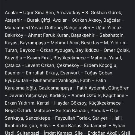
Adalar – Uğur Sina Şen, Arnavutköy – S. Gökhan Gürek,
Ataşehir – Burak Çifçi, Avcılar – Gürkan Aksoy, Bağcılar –
Muhammed Yavuz Gültepe, Bahçelievler – Uğur Yılmaz,
Bakırköy – Ahmet Faruk Kuran, Başakşehir – Sebahatdin
Kayas, Bayrampaşa – Mehmet Acar, Beşiktaş – M. Yıldırım
Turan, Beykoz – Özkan Ayduğan, Beylikdüzü – Ömer Çolak,
Beyoğlu – Kasım Fırat, Büyükçekmece – Mahmut Yusuf,
Çatalca – Levent Özkan, Çekmeköy – Erdem Koçoğlu,
Esenler – Emrullah Erkuş, Esenyurt – Toğay Çoban,
Eyüpsultan – Muhammet Vanlıoğlu, Fatih – Fatih
Karaismailoğlu, Gaziosmanpaşa – Fatih Aydemir, Güngören
– Devran Yalçınkaya, Kadıköy – Ahmet Öztürk, Kağıthane –
Erkan Yıldırım, Kartal – Haydar Göksoy, Küçükçekmece –
Nejat Öztürk, Maltepe – Serkan Bahadır, Pendik – Özer
Sarıkaya, Sancaktepe – Feyzullah Torlak, Sarıyer – Halil
İbrahim Kurşun, Silivri – Sami Barlas, Sultanbeyli – Ayhan
Üşdi, Sultangazi – İmdat Kamacı, Şile – Erdoğan Akgül, Şişli