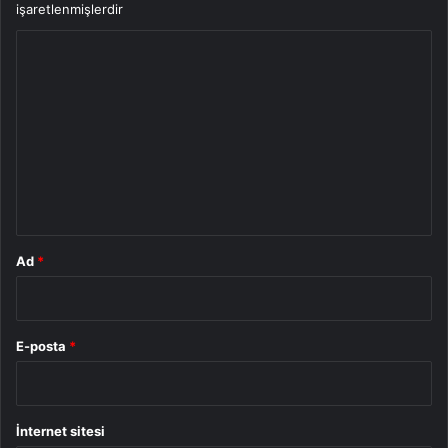
işaretlenmişlerdir
Y
o
r
u
m
*
Ad
*
E-posta
*
İnternet sitesi