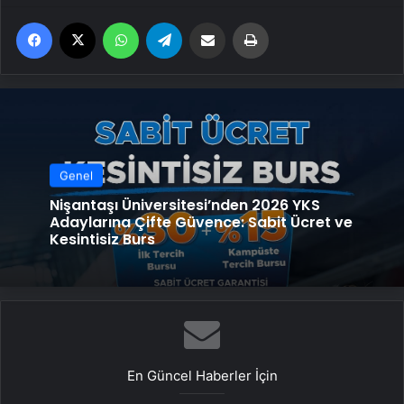
Facebook
X
WhatsApp
Telegram
Email'den paylaş
Yaz
Genel
Nişantaşı Üniversitesi’nden 2026 YKS
Adaylarına Çifte Güvence: Sabit Ücret ve
Kesintisiz Burs
En Güncel Haberler İçin