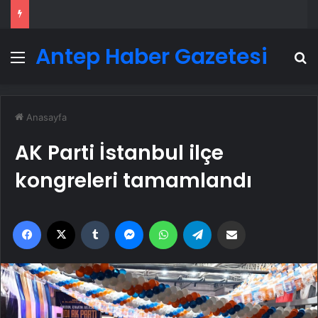
Antep Haber Gazetesi
Menü
A
Anasayfa
AK Parti İstanbul ilçe
kongreleri tamamlandı
Facebook
X
Tumblr
Messenger
WhatsApp
Telegram
Email'den paylaş