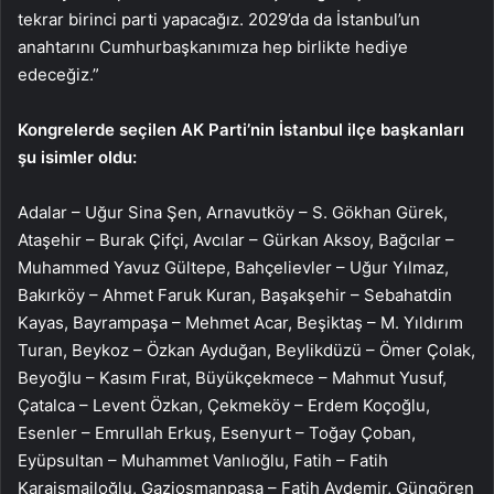
tekrar birinci parti yapacağız. 2029’da da İstanbul’un
anahtarını Cumhurbaşkanımıza hep birlikte hediye
edeceğiz.”
Kongrelerde seçilen AK Parti’nin İstanbul ilçe başkanları
şu isimler oldu:
Adalar – Uğur Sina Şen, Arnavutköy – S. Gökhan Gürek,
Ataşehir – Burak Çifçi, Avcılar – Gürkan Aksoy, Bağcılar –
Muhammed Yavuz Gültepe, Bahçelievler – Uğur Yılmaz,
Bakırköy – Ahmet Faruk Kuran, Başakşehir – Sebahatdin
Kayas, Bayrampaşa – Mehmet Acar, Beşiktaş – M. Yıldırım
Turan, Beykoz – Özkan Ayduğan, Beylikdüzü – Ömer Çolak,
Beyoğlu – Kasım Fırat, Büyükçekmece – Mahmut Yusuf,
Çatalca – Levent Özkan, Çekmeköy – Erdem Koçoğlu,
Esenler – Emrullah Erkuş, Esenyurt – Toğay Çoban,
Eyüpsultan – Muhammet Vanlıoğlu, Fatih – Fatih
Karaismailoğlu, Gaziosmanpaşa – Fatih Aydemir, Güngören