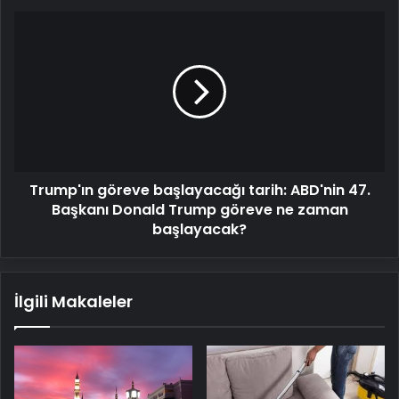
Trump'ın
göreve
başlayacağı
tarih:
ABD'nin
47.
Başkanı
Donald
Trump
Trump'ın göreve başlayacağı tarih: ABD'nin 47.
göreve
ne
Başkanı Donald Trump göreve ne zaman
zaman
başlayacak?
başlayacak?
İlgili Makaleler