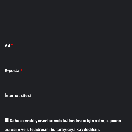
u
m
*
Ad
*
E-posta
*
İnternet sitesi
Daha sonraki yorumlarımda kullanılması için adım, e-posta
adresim ve site adresim bu tarayıcıya kaydedilsin.