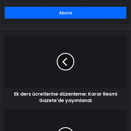
posta
adresinizi
girin
Ek
ders
ücretlerine
düzenleme:
Karar
Resmi
Gazete'de
yayımlandı
Ek ders ücretlerine düzenleme: Karar Resmi
Gazete'de yayımlandı
Avustralya
ve
Yeni
Zelanda