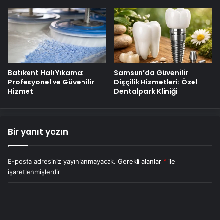
Batıkent Halı Yıkama:
Samsun’da Güvenilir
Profesyonel ve Güvenilir
Dişçilik Hizmetleri: Özel
Hizmet
Dentalpark Kliniği
Bir yanıt yazın
E-posta adresiniz yayınlanmayacak.
Gerekli alanlar
*
ile
işaretlenmişlerdir
Y
o
r