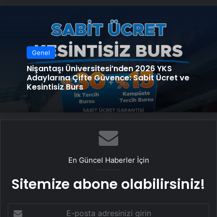
Genel
Nişantaşı Üniversitesi’nden 2026 YKS
Adaylarına Çifte Güvence: Sabit Ücret ve
Kesintisiz Burs
En Güncel Haberler İçin
Sitemize abone olabilirsiniz!
E-