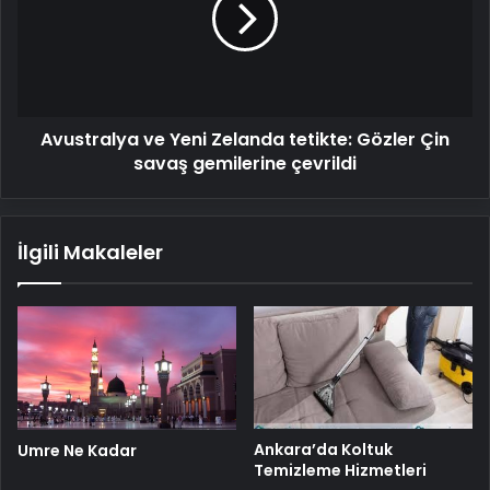
tetikte:
Gözler
Çin
savaş
gemilerine
Avustralya ve Yeni Zelanda tetikte: Gözler Çin
çevrildi
savaş gemilerine çevrildi
İlgili Makaleler
Ankara’da Koltuk
Umre Ne Kadar
Temizleme Hizmetleri