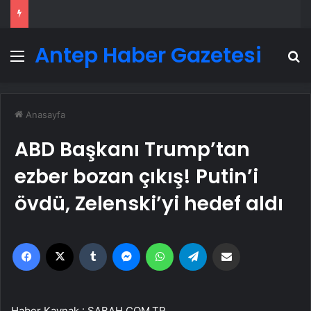
Antep Haber Gazetesi
Menü
A
Anasayfa
ABD Başkanı Trump’tan
ezber bozan çıkış! Putin’i
övdü, Zelenski’yi hedef aldı
Facebook
X
Tumblr
Messenger
WhatsApp
Telegram
Email'den paylaş
Haber Kaynak : SABAH.COM.TR