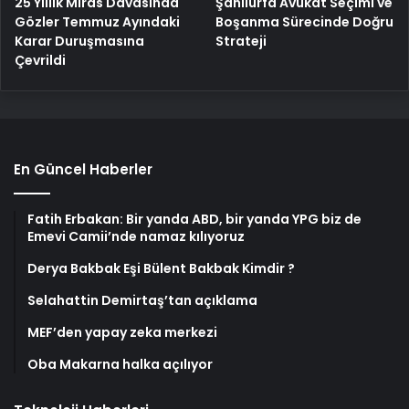
25 Yıllık Miras Davasında
Şanlıurfa Avukat Seçimi ve
Gözler Temmuz Ayındaki
Boşanma Sürecinde Doğru
Karar Duruşmasına
Strateji
Çevrildi
En Güncel Haberler
Fatih Erbakan: Bir yanda ABD, bir yanda YPG biz de
Emevi Camii’nde namaz kılıyoruz
Derya Bakbak Eşi Bülent Bakbak Kimdir ?
Selahattin Demirtaş’tan açıklama
MEF’den yapay zeka merkezi
Oba Makarna halka açılıyor