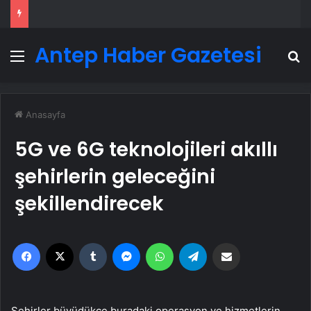
Antep Haber Gazetesi
Menü
A
Anasayfa
5G ve 6G teknolojileri akıllı
şehirlerin geleceğini
şekillendirecek
Facebook
X
Tumblr
Messenger
WhatsApp
Telegram
Email'den paylaş
Şehirler büyüdükçe buradaki operasyon ve hizmetlerin