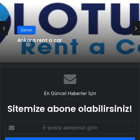
Genel
Genel
Ankara rent a car
Ankara rent a car
En Güncel Haberler İçin
Sitemize abone olabilirsiniz!
E-
posta
adresinizi