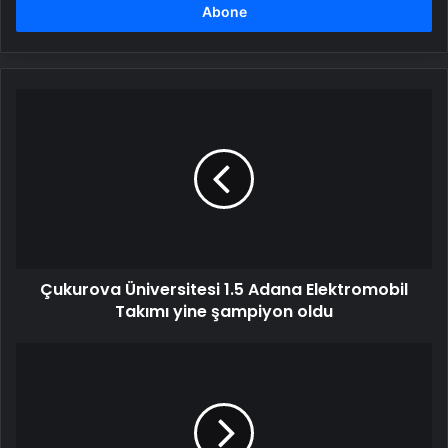
girin
Çukurova
Üniversitesi
1.5
Adana
Elektromobil
Takımı
yine
şampiyon
oldu
Çukurova Üniversitesi 1.5 Adana Elektromobil
Takımı yine şampiyon oldu
Çocuklar
için
'Bilim
Kuşağı
Atölyeleri'