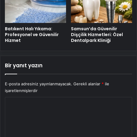
Batıkent Halı Yıkama:
Samsun’da Güvenilir
Profesyonel ve Güvenilir
Dişçilik Hizmetleri: Özel
Hizmet
Dentalpark Kliniği
Bir yanıt yazın
E-posta adresiniz yayınlanmayacak.
Gerekli alanlar
*
ile
işaretlenmişlerdir
Y
o
r
u